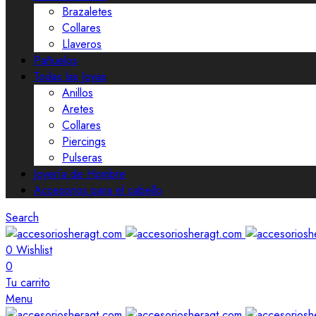
Brazaletes
Collares
Llaveros
Pañuelos
Todas las Joyas
Anillos
Aretes
Collares
Piercings
Pulseras
Joyería de Hombre
Accesorios para el cabello
Search
0
Wishlist
0
Tu carrito
Menu