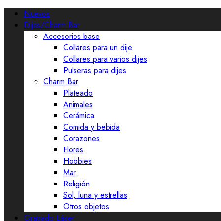
Nuevos
Dijes/Charm Bar
Accesorios base
Collares para un dije
Collares para varios dijes
Pulseras para dijes
Charm Bar
Plateado
Animales
Cerámica
Comida y bebida
Corazones
Flores
Hobbies
Mar
Religión
Sol, luna y estrellas
Otros objetos
Grabado Láser