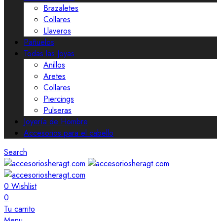
Brazaletes
Collares
Llaveros
Pañuelos
Todas las Joyas
Anillos
Aretes
Collares
Piercings
Pulseras
Joyería de Hombre
Accesorios para el cabello
Search
0
Wishlist
0
Tu carrito
Menu