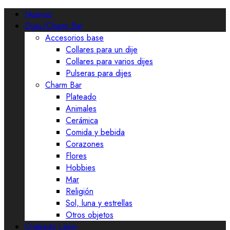
Nuevos
Dijes/Charm Bar
Accesorios base
Collares para un dije
Collares para varios dijes
Pulseras para dijes
Charm Bar
Plateado
Animales
Cerámica
Comida y bebida
Corazones
Flores
Hobbies
Mar
Religión
Sol, luna y estrellas
Otros objetos
Grabado Láser