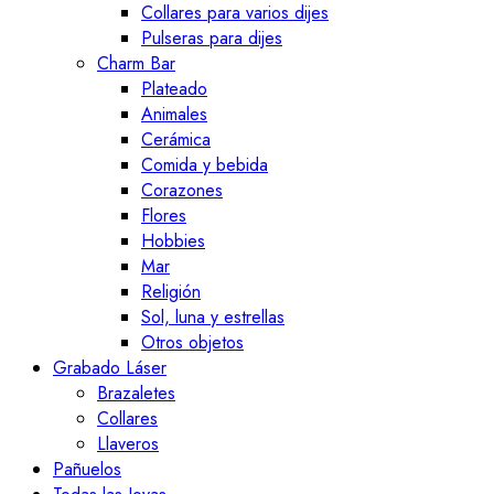
Collares para varios dijes
Pulseras para dijes
Charm Bar
Plateado
Animales
Cerámica
Comida y bebida
Corazones
Flores
Hobbies
Mar
Religión
Sol, luna y estrellas
Otros objetos
Grabado Láser
Brazaletes
Collares
Llaveros
Pañuelos