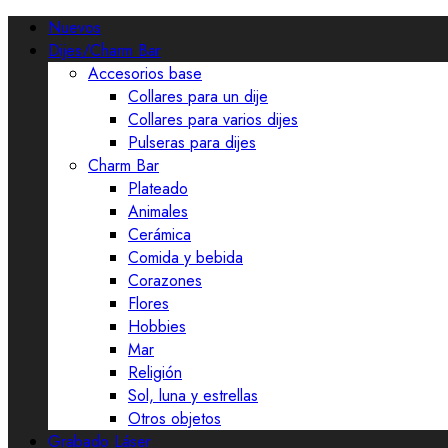
Nuevos
Dijes/Charm Bar
Accesorios base
Collares para un dije
Collares para varios dijes
Pulseras para dijes
Charm Bar
Plateado
Animales
Cerámica
Comida y bebida
Corazones
Flores
Hobbies
Mar
Religión
Sol, luna y estrellas
Otros objetos
Grabado Láser