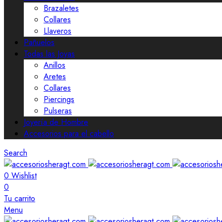
Brazaletes
Collares
Llaveros
Pañuelos
Todas las Joyas
Anillos
Aretes
Collares
Piercings
Pulseras
Joyería de Hombre
Accesorios para el cabello
Search
0
Wishlist
0
Tu carrito
Menu