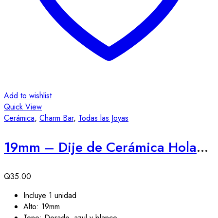
producto
Add to wishlist
Quick View
Cerámica
,
Charm Bar
,
Todas las Joyas
19mm – Dije de Cerámica Holandesa 1
Q
35.00
Incluye 1 unidad
Alto: 19mm
Tono: Dorado, azul y blanco