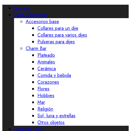
Nuevos
Dijes/Charm Bar
Accesorios base
Collares para un dije
Collares para varios dijes
Pulseras para dijes
Charm Bar
Plateado
Animales
Cerámica
Comida y bebida
Corazones
Flores
Hobbies
Mar
Religión
Sol, luna y estrellas
Otros objetos
Grabado Láser