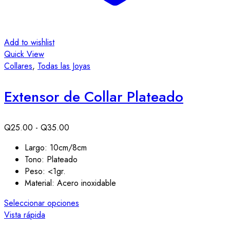
Add to wishlist
Quick View
Collares
,
Todas las Joyas
Extensor de Collar Plateado
Rango
Q
25.00
-
Q
35.00
de
Largo: 10cm/8cm
precios:
Tono: Plateado
desde
Peso: <1gr.
Q25.00
Material: Acero inoxidable
hasta
Q35.00
Este
Seleccionar opciones
producto
Vista rápida
tiene