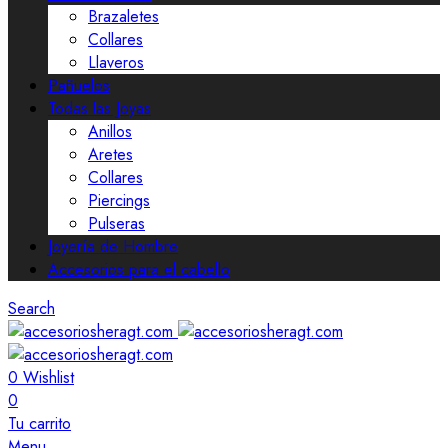
Brazaletes
Collares
Llaveros
Pañuelos
Todas las Joyas
Anillos
Aretes
Collares
Piercings
Pulseras
Joyería de Hombre
Accesorios para el cabello
Search
0
Wishlist
0
Tu carrito
Menu