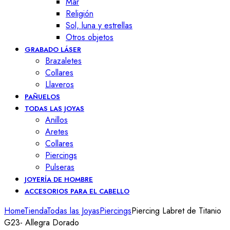
Mar
Religión
Sol, luna y estrellas
Otros objetos
GRABADO LÁSER
Brazaletes
Collares
Llaveros
PAÑUELOS
TODAS LAS JOYAS
Anillos
Aretes
Collares
Piercings
Pulseras
JOYERÍA DE HOMBRE
ACCESORIOS PARA EL CABELLO
Home
Tienda
Todas las Joyas
Piercings
Piercing Labret de Titanio
G23- Allegra Dorado