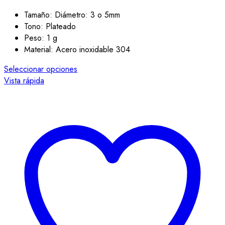
Tamaño: Diámetro: 3 o 5mm
Tono: Plateado
Peso: 1 g
Material: Acero inoxidable 304
Este
Seleccionar opciones
producto
Vista rápida
tiene
múltiples
variantes.
Las
opciones
se
pueden
elegir
en
la
página
de