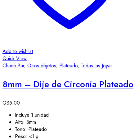
Add to wishlist
Quick View
Charm Bar
,
Otros objetos
,
Plateado
,
Todas las Joyas
8mm – Dije de Circonia Plateado
Q
35.00
Incluye 1 unidad
Alto: 8mm
Tono: Plateado
Peso: <1 g