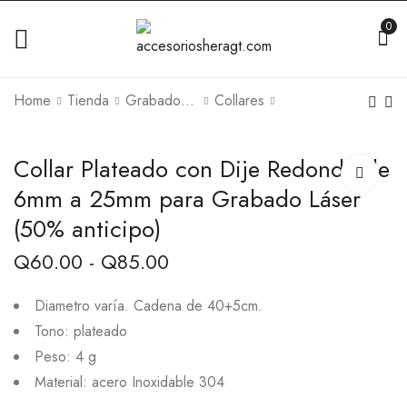
0
Home
Tienda
Grabado Láser
Collares
Collar Plateado con Dije Redondo de
6mm a 25mm para Grabado Láser
(50% anticipo)
Q
60.00
-
Q
85.00
Diametro varía. Cadena de 40+5cm.
Tono: plateado
Peso: 4 g
Material: acero Inoxidable 304