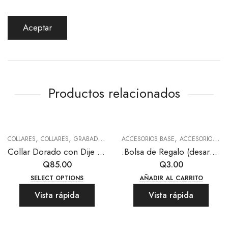
Productos relacionados
,
,
,
,
COLLARES
COLLARES
GRABADO LÁSER
ACCESORIOS BASE
TODAS LAS JOYAS
ACCESORIOS PARA EL CABELLO
Collar Dorado con Dije Rectangular con Relieve para Grabado Láser (50% anticipo)
.Bolsa de Regalo (desarmada)
Q
85.00
Q
3.00
SELECT OPTIONS
AÑADIR AL CARRITO
Vista rápida
Vista rápida