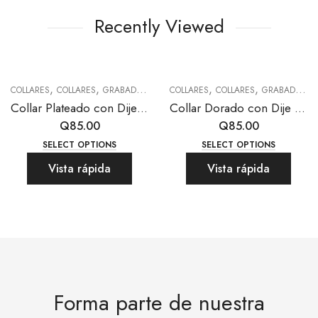
Recently Viewed
,
,
,
,
,
COLLARES
COLLARES
GRABADO LÁSER
COLLARES
TODAS LAS JOYAS
COLLARES
GRABADO LÁSER
Collar Plateado con Dije Rectangular Largo para Grabado Láser (50% anticipo)
Collar Dorado con Dije Rectangular con Relieve para Grabado Láser (50% anticipo)
Q
85.00
Q
85.00
SELECT OPTIONS
SELECT OPTIONS
Vista rápida
Vista rápida
Forma parte de nuestra