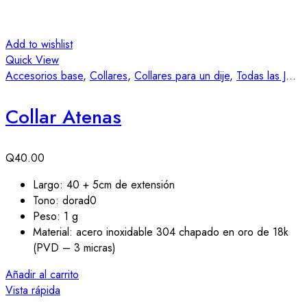
Add to wishlist
Quick View
Accesorios base
,
Collares
,
Collares para un dije
,
Todas las Joyas
Collar Atenas
Q
40.00
Largo: 40 + 5cm de extensión
Tono: dorad0
Peso: 1 g
Material: acero inoxidable 304 chapado en oro de 18k
(PVD – 3 micras)
Añadir al carrito
Vista rápida