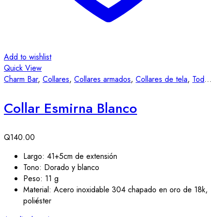
Add to wishlist
Quick View
Charm Bar
,
Collares
,
Collares armados
,
Collares de tela
,
Todas las Joyas
Collar Esmirna Blanco
Q
140.00
Largo: 41+5cm de extensión
Tono: Dorado y blanco
Peso: 11 g
Material: Acero inoxidable 304 chapado en oro de 18k,
poliéster