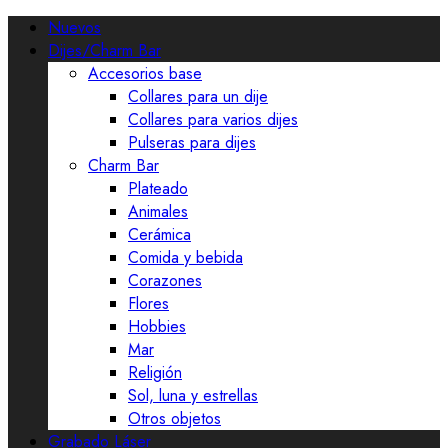
Nuevos
Dijes/Charm Bar
Accesorios base
Collares para un dije
Collares para varios dijes
Pulseras para dijes
Charm Bar
Plateado
Animales
Cerámica
Comida y bebida
Corazones
Flores
Hobbies
Mar
Religión
Sol, luna y estrellas
Otros objetos
Grabado Láser