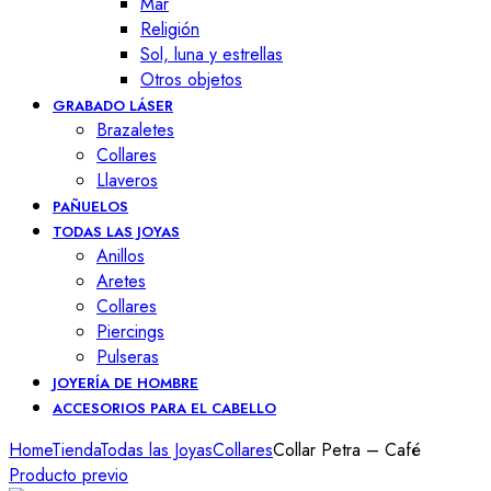
Mar
Religión
Sol, luna y estrellas
Otros objetos
GRABADO LÁSER
Brazaletes
Collares
Llaveros
PAÑUELOS
TODAS LAS JOYAS
Anillos
Aretes
Collares
Piercings
Pulseras
JOYERÍA DE HOMBRE
ACCESORIOS PARA EL CABELLO
Home
Tienda
Todas las Joyas
Collares
Collar Petra – Café
Producto previo