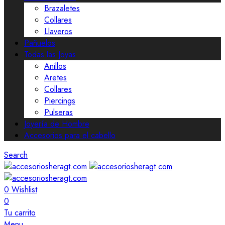
Brazaletes
Collares
Llaveros
Pañuelos
Todas las Joyas
Anillos
Aretes
Collares
Piercings
Pulseras
Joyería de Hombre
Accesorios para el cabello
Search
0
Wishlist
0
Tu carrito
Menu