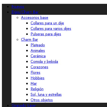
Nuevos
Dijes/Charm Bar
Accesorios base
Collares para un dije
Collares para varios dijes
Pulseras para dijes
Charm Bar
Plateado
Animales
Cerámica
Comida y bebida
Corazones
Flores
Hobbies
Mar
Religión
Sol, luna y estrellas
Otros objetos
Grabado Láser