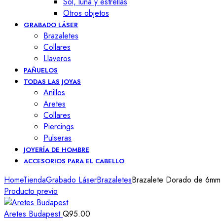
Sol, luna y estrellas
Otros objetos
GRABADO LÁSER
Brazaletes
Collares
Llaveros
PAÑUELOS
TODAS LAS JOYAS
Anillos
Aretes
Collares
Piercings
Pulseras
JOYERÍA DE HOMBRE
ACCESORIOS PARA EL CABELLO
Home
Tienda
Grabado Láser
Brazaletes
Brazalete Dorado de 6mm 
Producto previo
Aretes Budapest
Q
95.00