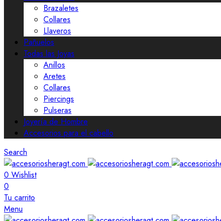
Brazaletes
Collares
Llaveros
Pañuelos
Todas las Joyas
Anillos
Aretes
Collares
Piercings
Pulseras
Joyería de Hombre
Accesorios para el cabello
Search
0
Wishlist
0
Tu carrito
Menu