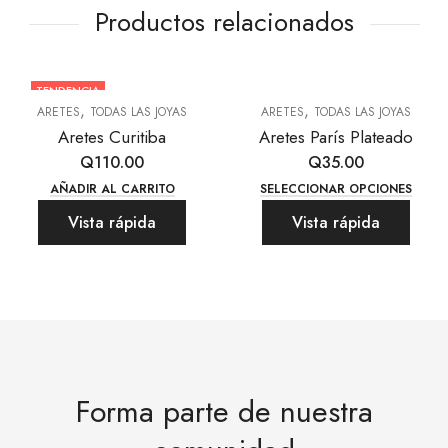
Productos relacionados
TENDENCIA
,
,
ARETES
TODAS LAS JOYAS
ARETES
TODAS LAS JOYAS
Aretes Curitiba
Aretes París Plateado
Q
110.00
Q
35.00
Este
AÑADIR AL CARRITO
SELECCIONAR OPCIONES
prod
Vista rápida
Vista rápida
tiene
múlti
varia
Las
opci
se
pued
Forma parte de nuestra
elegi
en