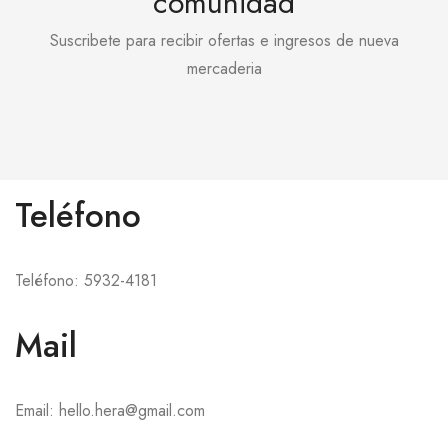
comunidad
la
pági
Suscribete para recibir ofertas e ingresos de nueva
de
mercaderia
prod
Teléfono
Teléfono: 5932-4181
Mail
Email: hello.hera@gmail.com