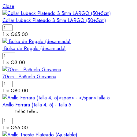
Close
Collar Lubeck Plateado 3.5mm LARGO (50+5cm)
1 ×
Q
65.00
.Bolsa de Regalo (desarmada)
1 ×
Q
3.00
70cm - Pañuelo Giovanna
1 ×
Q
80.00
Anillo Ferrara (Talla 4, 5)
-
Talla 5
Talla:
Talla 5
1 ×
Q
55.00