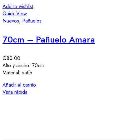
Add to wishlist
A
Quick View
Q
Nuevos
,
Pañuelos
C
70cm – Pañuelo Amara
Q
80.00
Alto y ancho: 70cm
I
Material: satín
A
M
Añadir al carrito
P
Vista rápida
A
V