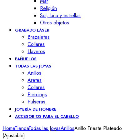
Mar
Religión
Sol, luna y estrellas
Otros objetos
GRABADO LÁSER
Brazaletes
Collares
Llaveros
PAÑUELOS
TODAS LAS JOYAS
Anillos
Aretes
Collares
Piercings
Pulseras
JOYERÍA DE HOMBRE
ACCESORIOS PARA EL CABELLO
Home
Tienda
Todas las Joyas
Anillos
Anillo Trieste Plateado
(Ajustable)