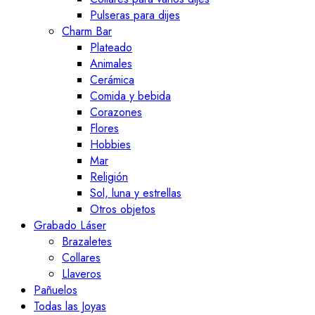
Pulseras para dijes
Charm Bar
Plateado
Animales
Cerámica
Comida y bebida
Corazones
Flores
Hobbies
Mar
Religión
Sol, luna y estrellas
Otros objetos
Grabado Láser
Brazaletes
Collares
Llaveros
Pañuelos
Todas las Joyas