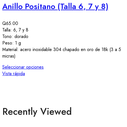
Anillo Positano (Talla 6, 7 y 8)
Q
65.00
Talla: 6, 7 y 8
B
Tono: dorado
c
Peso: 1 g
Material: acero inoxidable 304 chapado en oro de 18k (3 a 5
I
micras)
N
r
Seleccionar opciones
Vista rápida
A
V
Recently Viewed