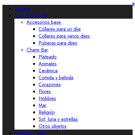
×
×
×
×
×
×
Nuevos
Dijes/Charm Bar
Accesorios base
Collares para un dije
Collares para varios dijes
Pulseras para dijes
Charm Bar
Plateado
Animales
Cerámica
Comida y bebida
Corazones
Flores
Hobbies
Mar
Religión
Sol, luna y estrellas
Otros objetos
Grabado Láser