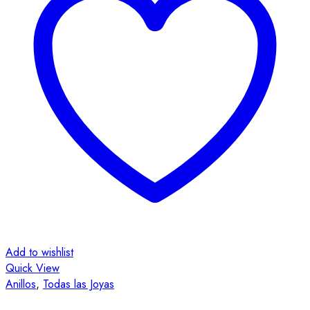
Add to wishlist
A
Quick View
Q
Anillos
,
Todas las Joyas
A