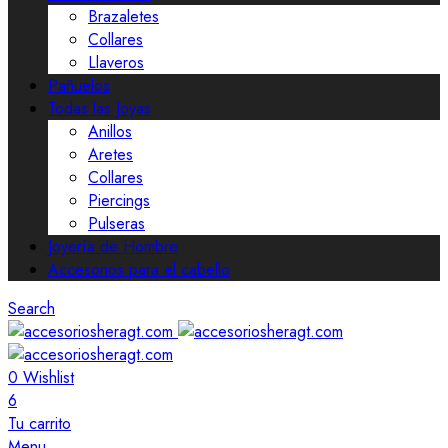
Brazaletes
Collares
Llaveros
Pañuelos
Todas las Joyas
Anillos
Aretes
Collares
Piercings
Pulseras
Joyería de Hombre
Accesorios para el cabello
Search
0
Wishlist
6
Tu carrito
Menu