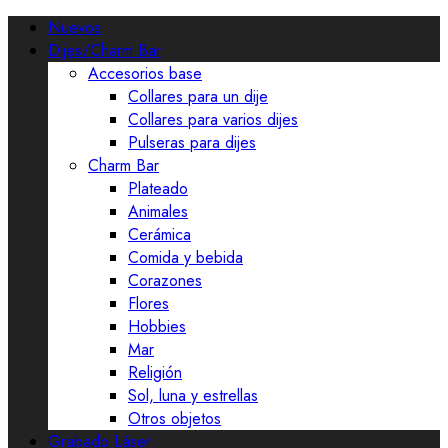
Nuevos
Dijes/Charm Bar
Accesorios base
Collares para un dije
Collares para varios dijes
Pulseras para dijes
Charm Bar
Plateado
Animales
Cerámica
Comida y bebida
Corazones
Flores
Hobbies
Mar
Religión
Sol, luna y estrellas
Otros objetos
Grabado Láser