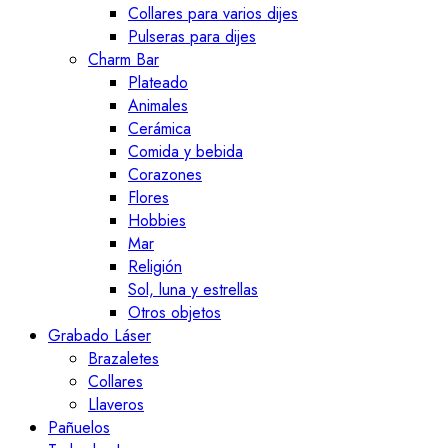
Collares para varios dijes
Pulseras para dijes
Charm Bar
Plateado
Animales
Cerámica
Comida y bebida
Corazones
Flores
Hobbies
Mar
Religión
Sol, luna y estrellas
Otros objetos
Grabado Láser
Brazaletes
Collares
Llaveros
Pañuelos