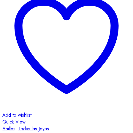
Add to wishlist
A
Quick View
Q
Anillos
,
Todas las Joyas
A