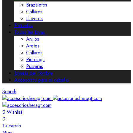
Brazaletes
Collares
Llaveros
Pañuelos
Todas las Joyas
Anillos
Aretes
Collares
Piercings
Pulseras
Joyería de Hombre
Accesorios para el cabello
Search
0
Wishlist
0
Tu carrito
Menu