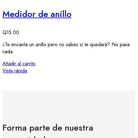
Medidor de anillo
Q
15.00
T
¿Te encanta un anillo pero no sabes si te quedará? No pasa
T
nada
P
M
Añadir al carrito
Vista rápida
A
V
Forma parte de nuestra