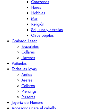
Corazones
Flores
Hobbies
Mar
Religión
Sol, luna y estrellas
Otros objetos
Grabado Láser
Brazaletes
Collares
Llaveros
Pañuelos
Todas las Joyas
Anillos
Aretes
Collares
Piercings
Pulseras
Joyería de Hombre
Accesorios para el cabello