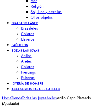
Mar
Religión
Sol, luna y estrellas
Otros objetos
GRABADO LÁSER
Brazaletes
Collares
Llaveros
PAÑUELOS
TODAS LAS JOYAS
Anillos
Aretes
Collares
Piercings
Pulseras
JOYERÍA DE HOMBRE
ACCESORIOS PARA EL CABELLO
Home
Tienda
Todas las Joyas
Anillos
Anillo Capri Plateado
(Ajustable)