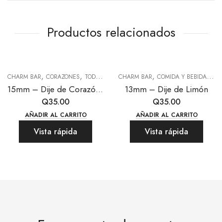
Productos relacionados
,
,
,
,
CHARM BAR
CORAZONES
TODAS LAS JOYAS
CHARM BAR
COMIDA Y BEBIDA
TOD
15mm – Dije de Corazón Dorado con Borde
13mm – Dije de Limón
Q
35.00
Q
35.00
AÑADIR AL CARRITO
AÑADIR AL CARRITO
Vista rápida
Vista rápida