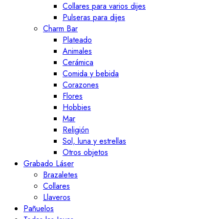
Collares para varios dijes
Pulseras para dijes
Charm Bar
Plateado
Animales
Cerámica
Comida y bebida
Corazones
Flores
Hobbies
Mar
Religión
Sol, luna y estrellas
Otros objetos
Grabado Láser
Brazaletes
Collares
Llaveros
Pañuelos