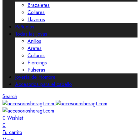
Brazaletes
Collares
Llaveros
Pañuelos
Todas las Joyas
Anillos
Aretes
Collares
Piercings
Pulseras
Joyería de Hombre
Accesorios para el cabello
Search
0
Wishlist
0
Tu carrito
Menu