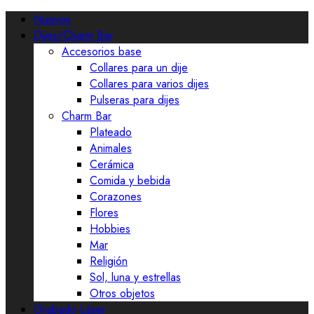
Nuevos
Dijes/Charm Bar
Accesorios base
Collares para un dije
Collares para varios dijes
Pulseras para dijes
Charm Bar
Plateado
Animales
Cerámica
Comida y bebida
Corazones
Flores
Hobbies
Mar
Religión
Sol, luna y estrellas
Otros objetos
Grabado Láser