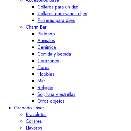
Accesorios base
Collares para un dije
Collares para varios dijes
Pulseras para dijes
Charm Bar
Plateado
Animales
Cerámica
Comida y bebida
Corazones
Flores
Hobbies
Mar
Religión
Sol, luna y estrellas
Otros objetos
Grabado Láser
Brazaletes
Collares
Llaveros