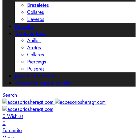
Brazaletes
Collares
Llaveros
Pañuelos
Todas las Joyas
Anillos
Aretes
Collares
Piercings
Pulseras
Joyería de Hombre
Accesorios para el cabello
Search
0
Wishlist
0
Tu carrito
Menu