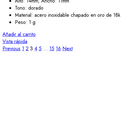
Alto: 14mm; Ancho: 11mm
Tono: dorado
Material: acero inoxidable chapado en oro de 18k
Peso: 1 g
Añadir al carrito
Vista rápida
Previous
1
2
3
4
5
…
15
16
Next