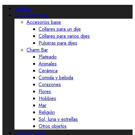
Nuevos
Dijes/Charm Bar
Accesorios base
Collares para un dije
Collares para varios dijes
Pulseras para dijes
Charm Bar
Plateado
Animales
Cerámica
Comida y bebida
Corazones
Flores
Hobbies
Mar
Religión
Sol, luna y estrellas
Otros objetos
Grabado Láser